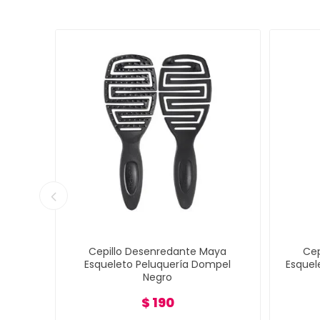
rmico
Cepillo Desenredante Maya
Cep
 32mm
Esqueleto Peluquería Dompel
Esquel
Negro
$ 190