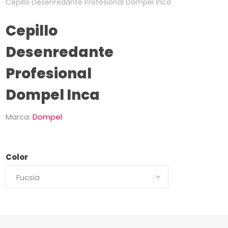
Cepillo Desenredante Profesional Dompel Inca
Cepillo
Desenredante
Profesional
Dompel Inca
Marca:
Dompel
Color