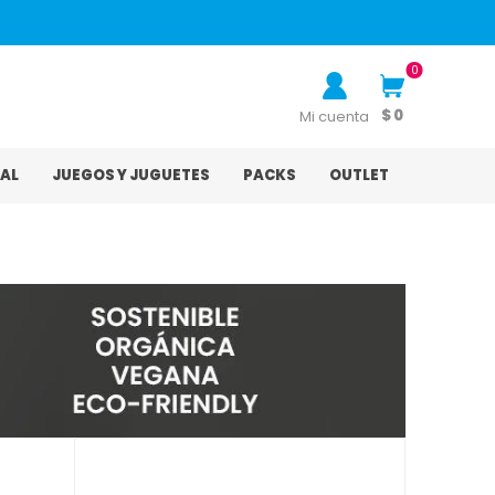
0
$ 0
Mi cuenta
AL
JUEGOS Y JUGUETES
PACKS
OUTLET