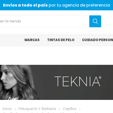
Envíos a todo el país
por tu agencia de preferencia
MARCAS
TINTAS DE PELO
CUIDADO PERSON
Inicio
Peluquería Y Barberia
Cepillos