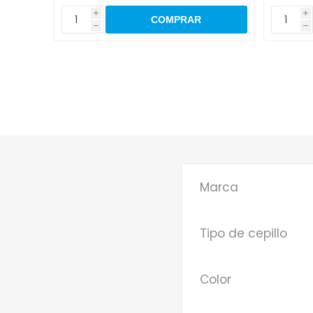
i
i
h
h
Marca
Tipo de cepillo
Color