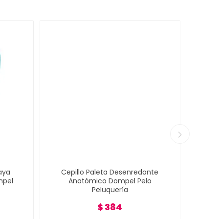
aya
Cepillo Paleta Desenredante
Cep
mpel
Anatómico Dompel Pelo
Def
Peluquería
$ 384