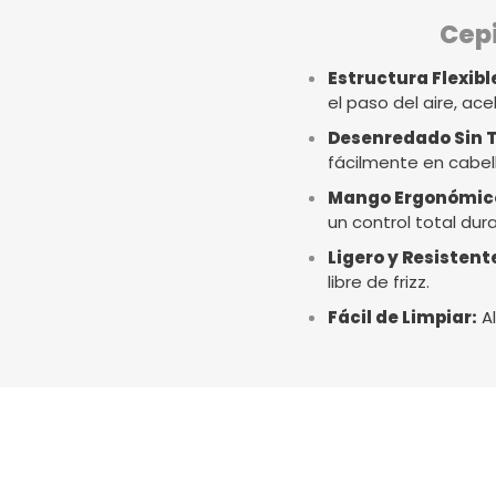
Cepi
Estructura Flexibl
el paso del aire, a
Desenredado Sin T
fácilmente en cabell
Mango Ergonómic
un control total dur
Ligero y Resistent
libre de frizz.
Fácil de Limpiar:
Al