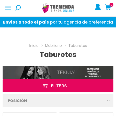
0
Envíos a todo el país
por tu agencia de preferencia
Inicio
Mobiliario
Taburetes
Taburetes
FILTERS