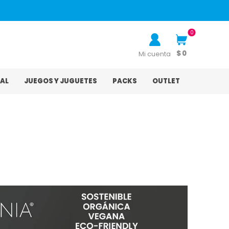
0
$ 0
Mi cuenta
AL
JUEGOS Y JUGUETES
PACKS
OUTLET