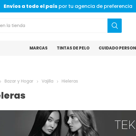
Envíos a todo el país
por tu agencia de preferencia
MARCAS
TINTAS DE PELO
CUIDADO PERSON
Bazar y Hogar
Vajilla
Hieleras
eleras