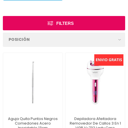
FILTERS
Aguja Quita Puntos Negros
Depiladora Afeitadora
Comedones Acero
Removedor De Callos 3 En 1
Inoxidable 13cm
VGR V-732 Lady Care