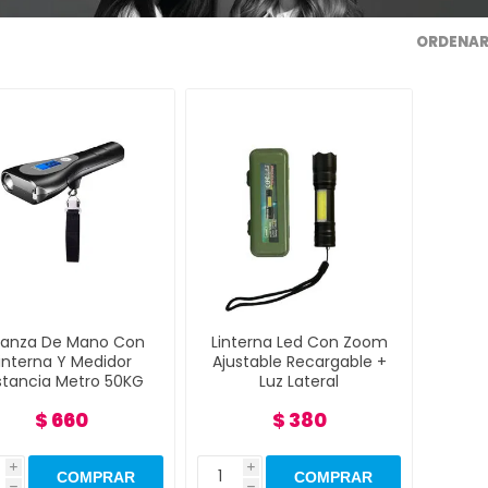
ORDENAR
lanza De Mano Con
Linterna Led Con Zoom
interna Y Medidor
Ajustable Recargable +
stancia Metro 50KG
Luz Lateral
$ 660
$ 380
i
i
h
h