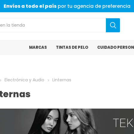
Envíos a todo el país
por tu agencia de preferencia
MARCAS
TINTAS DE PELO
CUIDADO PERSON
Electrónica y Audio
Linternas
nternas