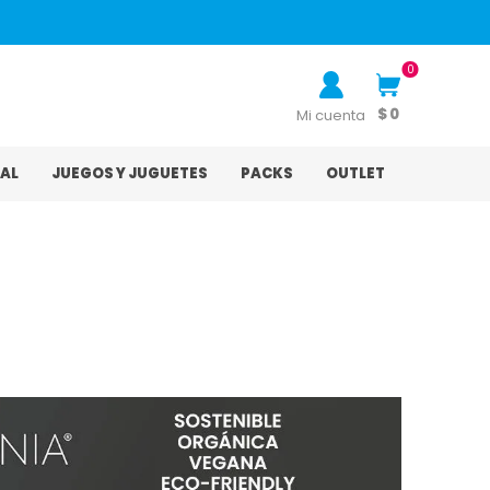
0
$ 0
Mi cuenta
AL
JUEGOS Y JUGUETES
PACKS
OUTLET