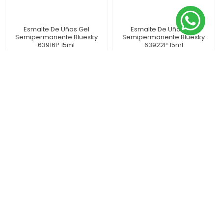
Esmalte De Uñas Gel
Esmalte De Uñas Gel
Semipermanente Bluesky
Semipermanente Bluesky
63916P 15ml
63922P 15ml
$ 725
$ 725
Esmalte De Uñas Gel
Esmalte De Uñas Gel
Semipermanente Bluesky
Semipermanente Bluesky
63933P 15ml
7327P 15ml