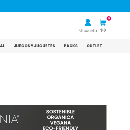
0
$ 0
Mi cuenta
AL
JUEGOS Y JUGUETES
PACKS
OUTLET