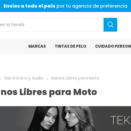
Envíos a todo el país
por tu agencia de preferencia
MARCAS
TINTAS DE PELO
CUIDADO PERSON
Electrónica y Audio
Manos Libres para Moto
nos Libres para Moto