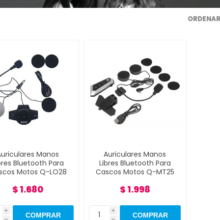
ORDENAR
Auriculares Manos
Auriculares Manos
bres Bluetooth Para
Libres Bluetooth Para
scos Motos Q-LO28
Cascos Motos Q-MT25
$ 1.680
$ 1.998
i
i
h
h