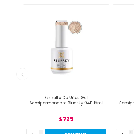
Esmalte De Uñas Gel
Esmalt
Semipermanente Bluesky 04P 15ml
Semipermanen
$ 725
i
i