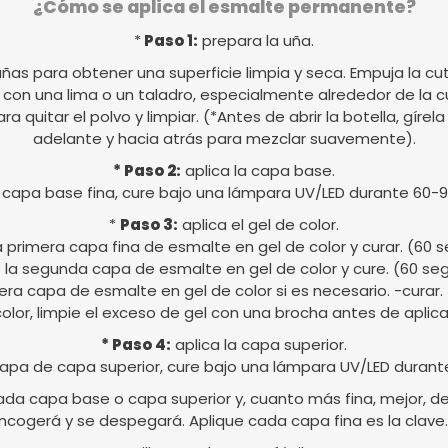
¿Cómo se aplica el esmalte permanente?
*
Paso 1:
prepara la uña.
uñas para obtener una superficie limpia y seca. Empuja la cut
al con una lima o un taladro, especialmente alrededor de la c
para quitar el polvo y limpiar. (*Antes de abrir la botella, gír
adelante y hacia atrás para mezclar suavemente).
* Paso 2:
aplica la capa base.
 capa base fina, cure bajo una lámpara UV/LED durante 60-
*
Paso 3:
aplica el gel de color.
a primera capa fina de esmalte en gel de color y curar. (60
 la segunda capa de esmalte en gel de color y cure. (60 s
cera capa de esmalte en gel de color si es necesario. -curar
 color, limpie el exceso de gel con una brocha antes de aplicar
* Paso 4:
aplica la capa superior.
apa de capa superior, cure bajo una lámpara UV/LED durant
da capa base o capa superior y, cuanto más fina, mejor, de l
ncogerá y se despegará. Aplique cada capa fina es la clave.