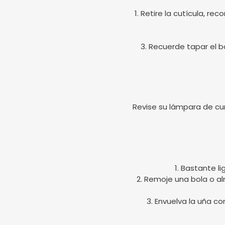
1. Retire la cutícula, r
3. Recuerde tapar el bo
Revise su lámpara de cu
1. Bastante l
2. Remoje una bola o a
3. Envuelva la uña c