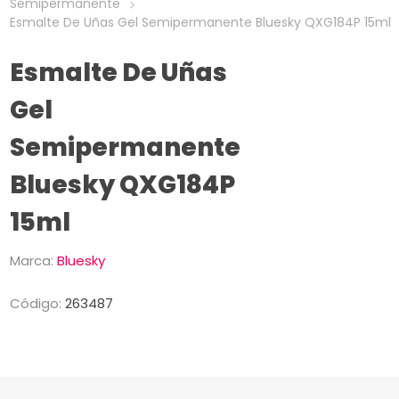
Semipermanente
Esmalte De Uñas Gel Semipermanente Bluesky QXG184P 15ml
Esmalte De Uñas
Gel
Semipermanente
Bluesky QXG184P
15ml
Marca:
Bluesky
Código:
263487