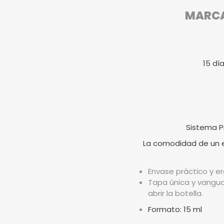
MARCA 
15 dí
Sistema P
La comodidad de un en
Envase práctico y er
Tapa única y vangua
abrir la botella.
Formato: 15 ml