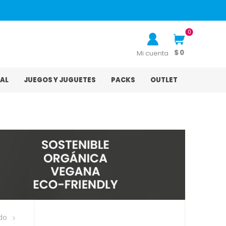
0
$ 0
Mi cuenta
AL
JUEGOS Y JUGUETES
PACKS
OUTLET
do