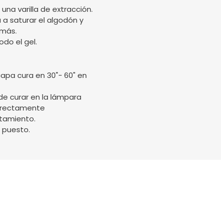
una varilla de extracción.
 a saturar el algodón y
 más.
odo el gel.
capa cura en 30"- 60" en
de curar en la lámpara
orrectamente
tamiento.
 puesto.