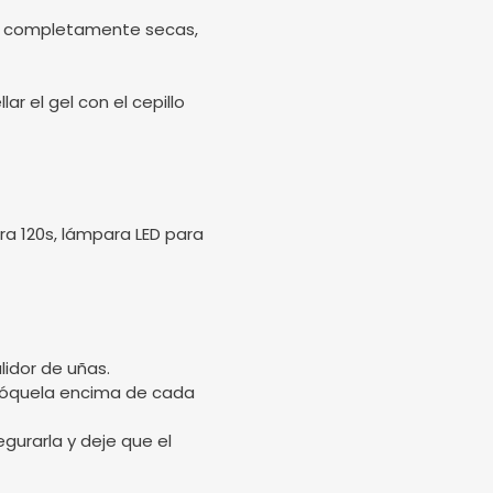
stén completamente secas,
ar el gel con el cepillo
a 120s, lámpara LED para
lidor de uñas.
olóquela encima de cada
gurarla y deje que el