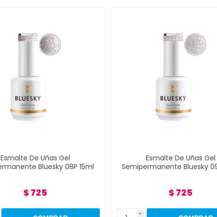
e De Uñas Gel
Esmalte De Uñas Gel
te Bluesky 08P 15ml
Semipermanente Bluesky 09P 15ml
$ 725
$ 725
i