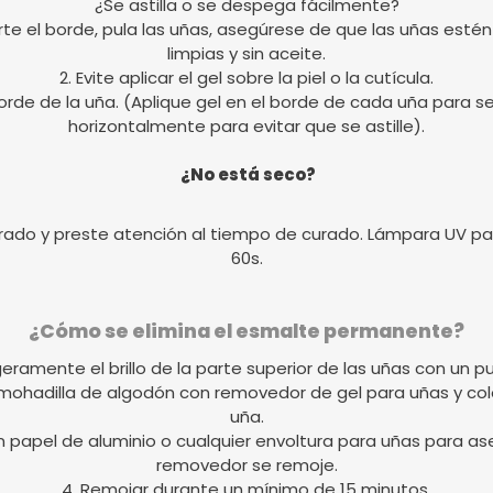
¿Se astilla o se despega fácilmente?
ecorte el borde, pula las uñas, asegúrese de que las uñas e
limpias y sin aceite.
2. Evite aplicar el gel sobre la piel o la cutícula.
rde de la uña. (Aplique gel en el borde de cada uña para sell
horizontalmente para evitar que se astille).
¿No está seco?
rado y preste atención al tiempo de curado. Lámpara UV par
60s.
¿Cómo se elimina el esmalte permanente?
igeramente el brillo de la parte superior de las uñas con un pu
lmohadilla de algodón con removedor de gel para uñas y c
uña.
on papel de aluminio o cualquier envoltura para uñas para ase
removedor se remoje.
4. Remojar durante un mínimo de 15 minutos.