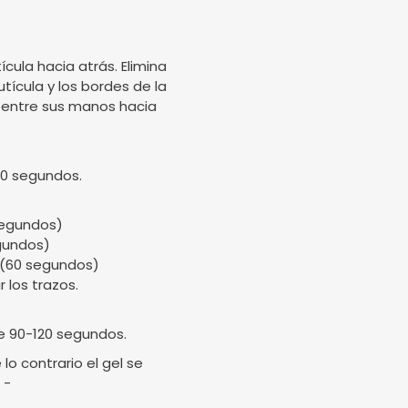
ícula hacia atrás. Elimina
utícula y los bordes de la
ela entre sus manos hacia
90 segundos.
 segundos)
egundos)
. (60 segundos)
 los trazos.
e 90-120 segundos.
o contrario el gel se
 -