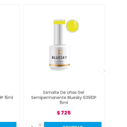
Esmalte De Uñas Gel
Esmal
Semipermanente Bluesky 63910P
Semipermane
15ml
$ 725
i
i