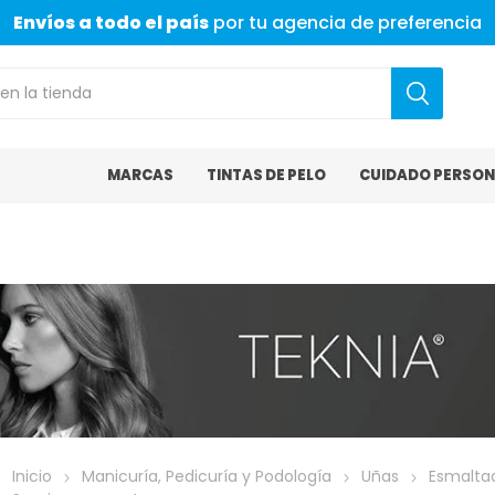
Envíos a todo el país
por tu agencia de preferencia
MARCAS
TINTAS DE PELO
CUIDADO PERSON
Inicio
Manicuría, Pedicuría y Podología
Uñas
Esmalta