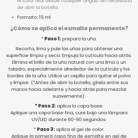
el color real desde cualquier ángulo sin necesidad
de abrir la botella.
Formato: 15 ml
¿Cómo se aplica el esmalte permanente?
*
Paso 1:
prepara la uña.
Recorta, lima y pule las uñas para obtener una
superficie limpia y seca. Empuja la cutícula hacia atrás.
Elimina el brillo de la uña natural con una lima o un
taladro, especialmente alrededor de la cutícula y los
bordes de la uña. Utilice un cepillo para quitar el polvo
y limpiar. (*Antes de abrir la botella, gírela entre sus
manos hacia adelante y hacia atrás para mezclar
suavemente).
* Paso 2:
aplica la capa base.
Aplique una capa base fina, cure bajo una lámpara
UV/LED durante 60-90 segundos.
*
Paso 3:
aplica el gel de color.
Aplique la primera capa fina de esmalte en gel de