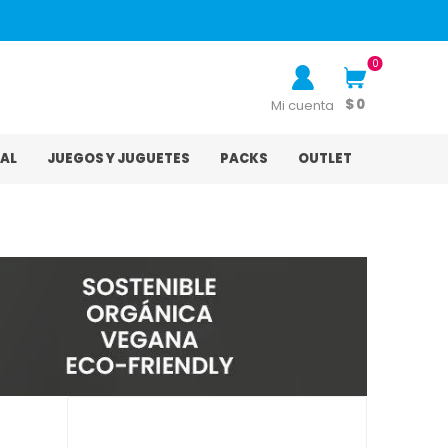
0
$ 0
Mi cuenta
AL
JUEGOS Y JUGUETES
PACKS
OUTLET