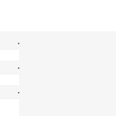
*
*
*