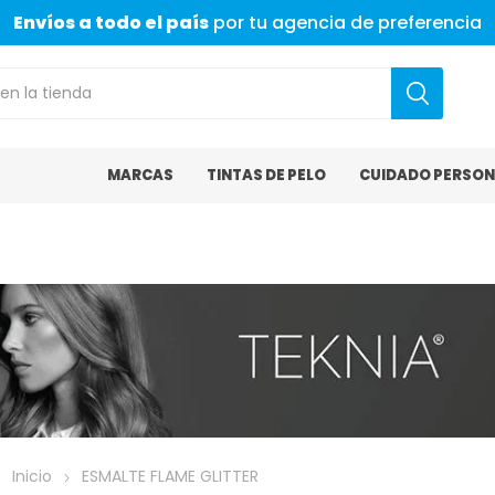
Envíos a todo el país
por tu agencia de preferencia
MARCAS
TINTAS DE PELO
CUIDADO PERSON
Inicio
ESMALTE FLAME GLITTER