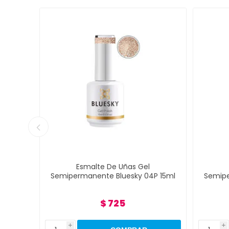
Esmalte De Uñas Gel
Es
09P
Semipermanente Bluesky 04P 15ml
Semiperm
$ 725
i
i