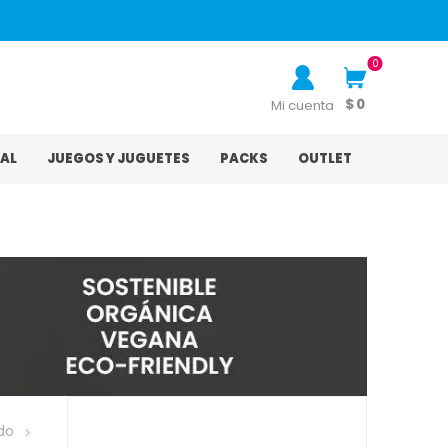
0
$ 0
Mi cuenta
AL
JUEGOS Y JUGUETES
PACKS
OUTLET
do