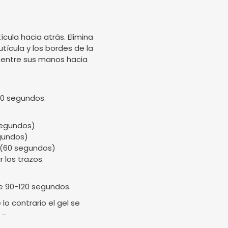
ícula hacia atrás. Elimina
utícula y los bordes de la
ela entre sus manos hacia
90 segundos.
 segundos)
egundos)
. (60 segundos)
 los trazos.
e 90-120 segundos.
o contrario el gel se
 -