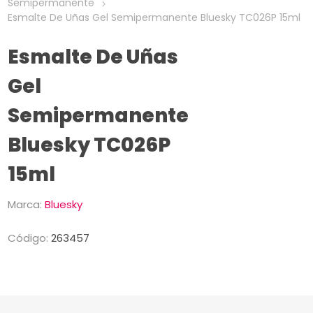
Semipermanente
Esmalte De Uñas Gel Semipermanente Bluesky TC026P 15ml
Esmalte De Uñas
Gel
Semipermanente
Bluesky TC026P
15ml
Marca:
Bluesky
Código:
263457