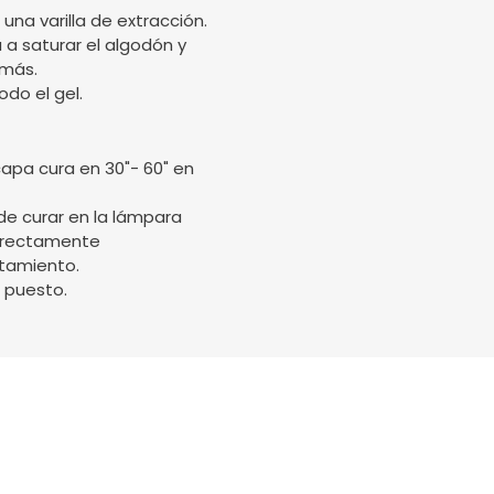
una varilla de extracción.
 a saturar el algodón y
 más.
odo el gel.
capa cura en 30"- 60" en
de curar en la lámpara
orrectamente
tamiento.
 puesto.