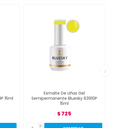
Esmalte De Uñas Gel
E
15ml
Semipermanente Bluesky 63910P
Semipe
15ml
$ 725
i
i