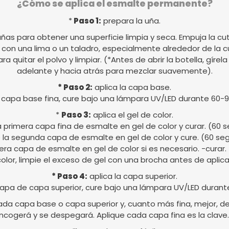
¿Cómo se aplica el esmalte permanente?
*
Paso 1:
prepara la uña.
uñas para obtener una superficie limpia y seca. Empuja la cut
al con una lima o un taladro, especialmente alrededor de la c
para quitar el polvo y limpiar. (*Antes de abrir la botella, gír
adelante y hacia atrás para mezclar suavemente).
* Paso 2:
aplica la capa base.
 capa base fina, cure bajo una lámpara UV/LED durante 60-
*
Paso 3:
aplica el gel de color.
a primera capa fina de esmalte en gel de color y curar. (60
 la segunda capa de esmalte en gel de color y cure. (60 s
cera capa de esmalte en gel de color si es necesario. -curar
 color, limpie el exceso de gel con una brocha antes de aplicar
* Paso 4:
aplica la capa superior.
apa de capa superior, cure bajo una lámpara UV/LED durant
da capa base o capa superior y, cuanto más fina, mejor, de l
ncogerá y se despegará. Aplique cada capa fina es la clave.