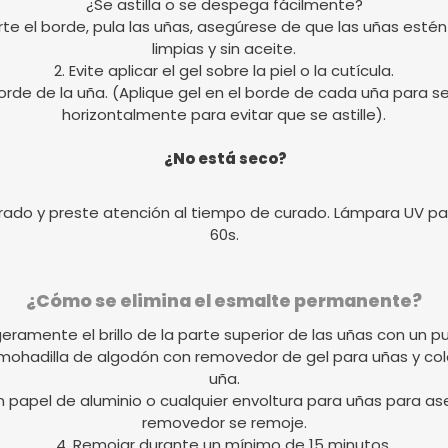
¿Se astilla o se despega fácilmente?
ecorte el borde, pula las uñas, asegúrese de que las uñas e
limpias y sin aceite.
2. Evite aplicar el gel sobre la piel o la cutícula.
rde de la uña. (Aplique gel en el borde de cada uña para sell
horizontalmente para evitar que se astille).
¿No está seco?
rado y preste atención al tiempo de curado. Lámpara UV par
60s.
¿Cómo se elimina el esmalte permanente?
igeramente el brillo de la parte superior de las uñas con un pu
lmohadilla de algodón con removedor de gel para uñas y c
uña.
on papel de aluminio o cualquier envoltura para uñas para ase
removedor se remoje.
4. Remojar durante un mínimo de 15 minutos.