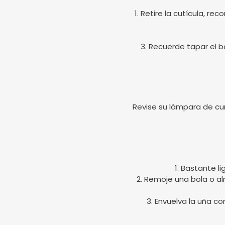
1. Retire la cutícula, r
3. Recuerde tapar el bo
Revise su lámpara de cu
1. Bastante l
2. Remoje una bola o a
3. Envuelva la uña c