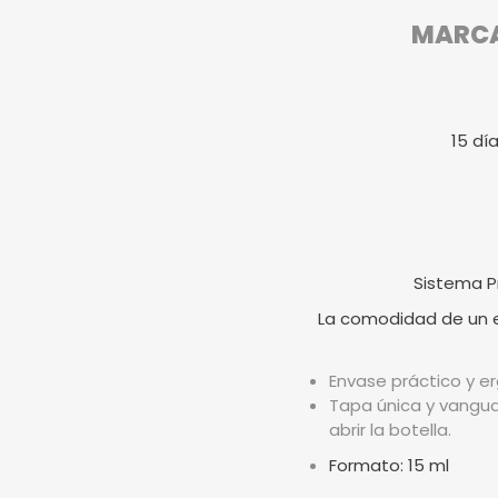
MARCA 
15 dí
Sistema P
La comodidad de un en
Envase práctico y er
Tapa única y vangua
abrir la botella.
Formato: 15 ml