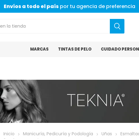
Envíos a todo el país
por tu agencia de preferencia
MARCAS
TINTAS DE PELO
CUIDADO PERSON
Inicio
Manicuría, Pedicuría y Podología
Uñas
Esmalta