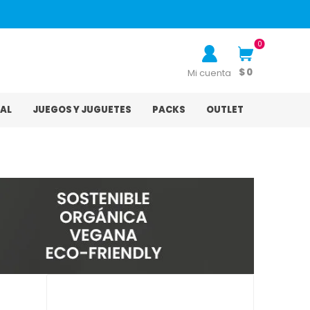
0
$ 0
Mi cuenta
AL
JUEGOS Y JUGUETES
PACKS
OUTLET