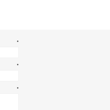
*
*
*