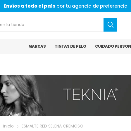
Envíos a todo el país
por tu agencia de preferencia
MARCAS
TINTAS DE PELO
CUIDADO PERSON
Inicio
ESMALTE RED SELENA CREMOSO