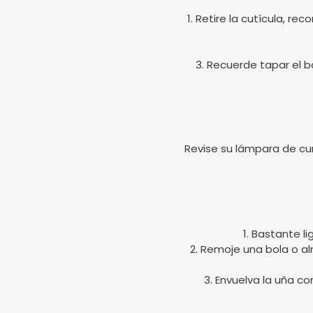
1. Retire la cutícula, r
3. Recuerde tapar el bo
Revise su lámpara de cu
1. Bastante l
2. Remoje una bola o a
3. Envuelva la uña c