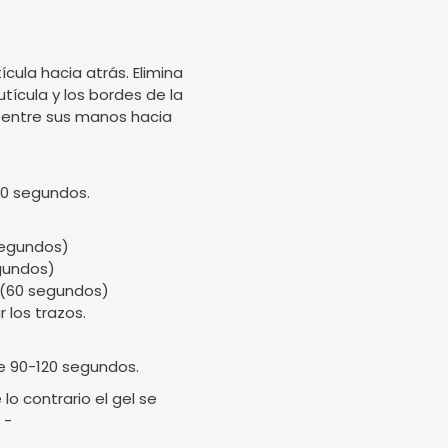
ícula hacia atrás. Elimina
utícula y los bordes de la
ela entre sus manos hacia
90 segundos.
 segundos)
egundos)
. (60 segundos)
 los trazos.
e 90-120 segundos.
o contrario el gel se
 -