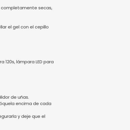
stén completamente secas,
ar el gel con el cepillo
a 120s, lámpara LED para
lidor de uñas.
olóquela encima de cada
gurarla y deje que el