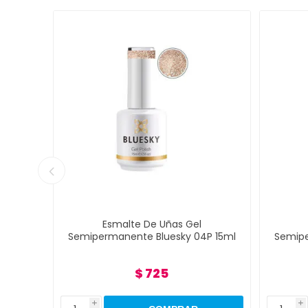
Esmalte De Uñas Gel
Es
09P
Semipermanente Bluesky 04P 15ml
Semiperm
$ 725
i
i