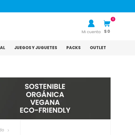
0
$ 0
Mi cuenta
AL
JUEGOS Y JUGUETES
PACKS
OUTLET
do