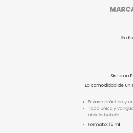
MARCA 
15 dí
Sistema P
La comodidad de un en
Envase práctico y er
Tapa única y vangua
abrir la botella.
Formato: 15 ml