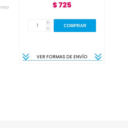
$ 725
emoso
i
h
VER FORMAS DE ENVÍO