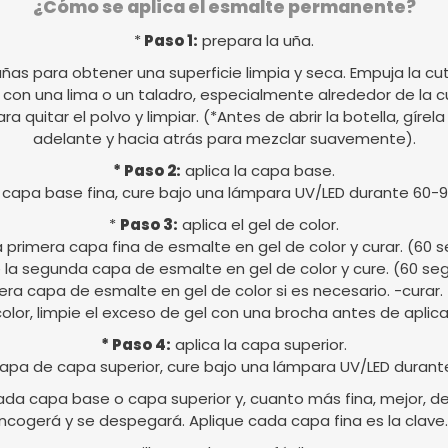
¿Cómo se aplica el esmalte permanente?
*
Paso 1:
prepara la uña.
uñas para obtener una superficie limpia y seca. Empuja la cut
al con una lima o un taladro, especialmente alrededor de la c
para quitar el polvo y limpiar. (*Antes de abrir la botella, gír
adelante y hacia atrás para mezclar suavemente).
* Paso 2:
aplica la capa base.
 capa base fina, cure bajo una lámpara UV/LED durante 60-
*
Paso 3:
aplica el gel de color.
a primera capa fina de esmalte en gel de color y curar. (60
 la segunda capa de esmalte en gel de color y cure. (60 s
cera capa de esmalte en gel de color si es necesario. -curar
 color, limpie el exceso de gel con una brocha antes de aplicar
* Paso 4:
aplica la capa superior.
apa de capa superior, cure bajo una lámpara UV/LED durant
da capa base o capa superior y, cuanto más fina, mejor, de l
ncogerá y se despegará. Aplique cada capa fina es la clave.