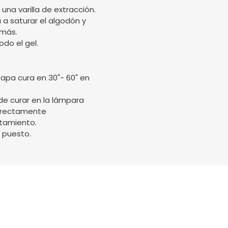
una varilla de extracción.
 a saturar el algodón y
 más.
odo el gel.
capa cura en 30"- 60" en
de curar en la lámpara
orrectamente
tamiento.
 puesto.