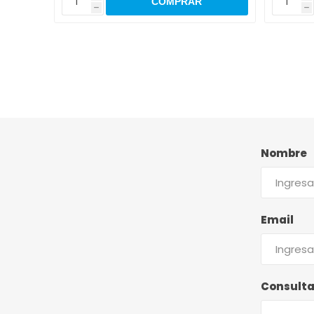
h
h
Nombre
Email
Consult