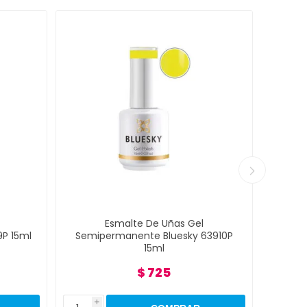
Esmalte De Uñas Gel
E
15ml
Semipermanente Bluesky 63910P
Semipe
15ml
$ 725
i
i