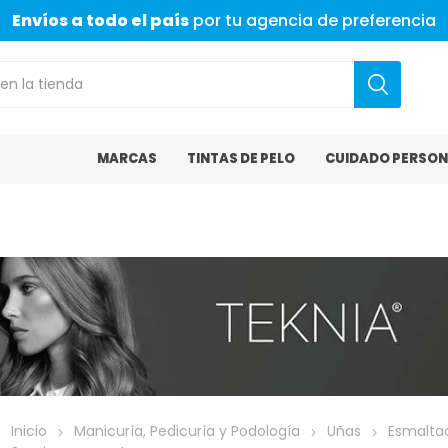
Envíos a todo el país
por tu agencia de preferencia
MARCAS
TINTAS DE PELO
CUIDADO PERSON
Inicio
Manicuría, Pedicuría y Podología
Uñas
Esmalta