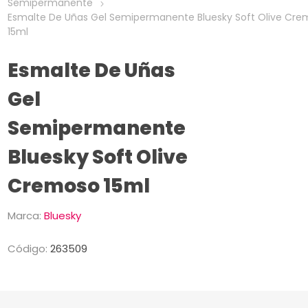
Semipermanente
Esmalte De Uñas Gel Semipermanente Bluesky Soft Olive Cr
15ml
Esmalte De Uñas
Gel
Semipermanente
Bluesky Soft Olive
Cremoso 15ml
Marca:
Bluesky
Código:
263509