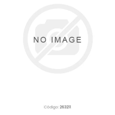
Código:
263211