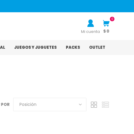
0
$ 0
Mi cuenta
AL
JUEGOS Y JUGUETES
PACKS
OUTLET
 POR