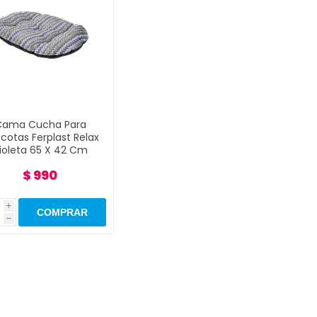
Cama Cucha Para
cotas Ferplast Relax
ioleta 65 X 42 Cm
$ 990
i
h