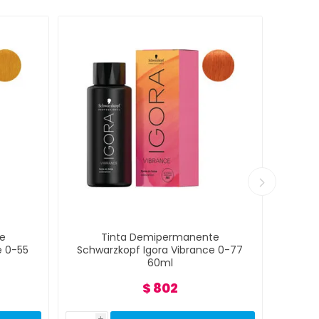
e
Tinta Demipermanente
e 0-55
Schwarzkopf Igora Vibrance 0-77
Schwa
60ml
$ 802
i
i