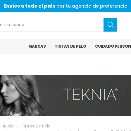
Envíos a todo el país
por tu agencia de preferencia
MARCAS
TINTAS DE PELO
CUIDADO PERSON
Inicio
Tintas De Pelo