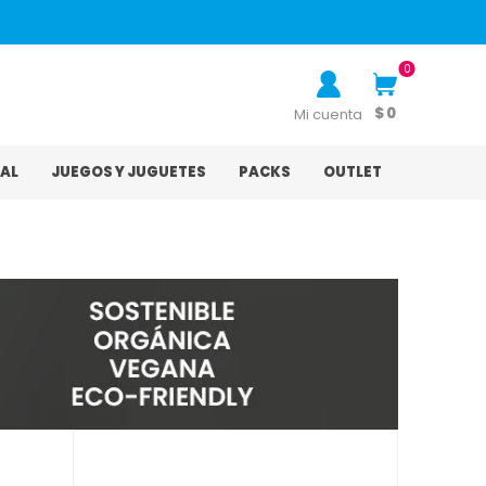
0
$ 0
Mi cuenta
AL
JUEGOS Y JUGUETES
PACKS
OUTLET