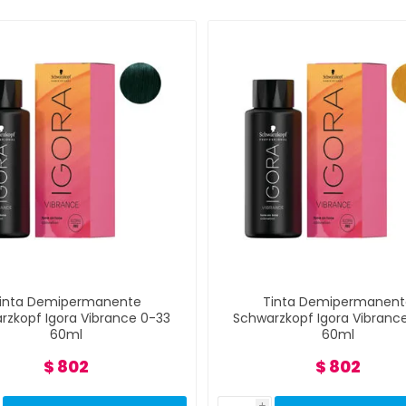
inta Demipermanente
Tinta Demipermanent
rzkopf Igora Vibrance 0-33
Schwarzkopf Igora Vibranc
60ml
60ml
$ 802
$ 802
i