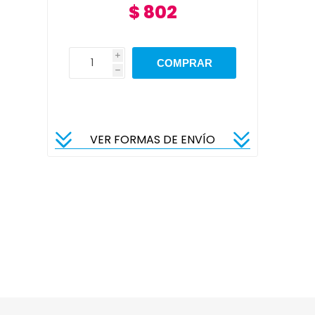
l
$ 802
i
h
VER FORMAS DE ENVÍO