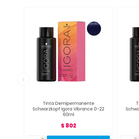
e
Tinta Demipermanente
T
 0-11
Schwarzkopf Igora Vibrance 0-22
Schwa
60ml
$ 802
i
i