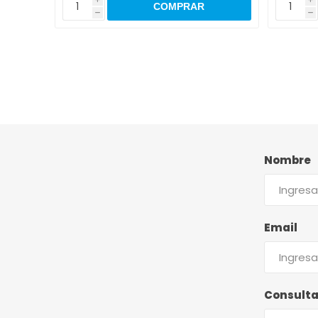
h
h
Nombre
Email
Consult