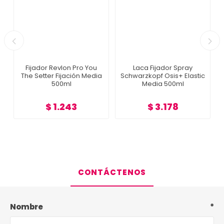
Fijador Revlon Pro You
Laca Fijador Spray
o
The Setter Fijación Media
Schwarzkopf Osis+ Elastic
500ml
Media 500ml
$ 1.243
$ 3.178
CONTÁCTENOS
Nombre
*