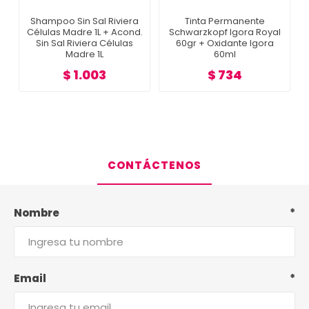
Shampoo Sin Sal Riviera
Tinta Permanente
Células Madre 1L + Acond.
Schwarzkopf Igora Royal
r
Sin Sal Riviera Células
60gr + Oxidante Igora
Madre 1L
60ml
$ 1.003
$ 734
CONTÁCTENOS
Nombre
*
Email
*