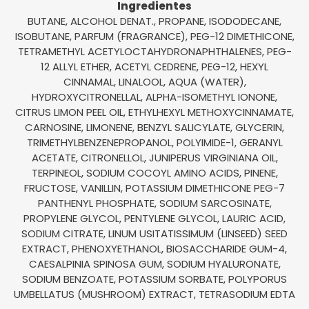
Ingredientes
BUTANE, ALCOHOL DENAT., PROPANE, ISODODECANE,
ISOBUTANE, PARFUM (FRAGRANCE), PEG-12 DIMETHICONE,
TETRAMETHYL ACETYLOCTAHYDRONAPHTHALENES, PEG-
12 ALLYL ETHER, ACETYL CEDRENE, PEG-12, HEXYL
CINNAMAL, LINALOOL, AQUA (WATER),
HYDROXYCITRONELLAL, ALPHA-ISOMETHYL IONONE,
CITRUS LIMON PEEL OIL, ETHYLHEXYL METHOXYCINNAMATE,
CARNOSINE, LIMONENE, BENZYL SALICYLATE, GLYCERIN,
TRIMETHYLBENZENEPROPANOL, POLYIMIDE-1, GERANYL
ACETATE, CITRONELLOL, JUNIPERUS VIRGINIANA OIL,
TERPINEOL, SODIUM COCOYL AMINO ACIDS, PINENE,
FRUCTOSE, VANILLIN, POTASSIUM DIMETHICONE PEG-7
PANTHENYL PHOSPHATE, SODIUM SARCOSINATE,
PROPYLENE GLYCOL, PENTYLENE GLYCOL, LAURIC ACID,
SODIUM CITRATE, LINUM USITATISSIMUM (LINSEED) SEED
EXTRACT, PHENOXYETHANOL, BIOSACCHARIDE GUM-4,
CAESALPINIA SPINOSA GUM, SODIUM HYALURONATE,
SODIUM BENZOATE, POTASSIUM SORBATE, POLYPORUS
UMBELLATUS (MUSHROOM) EXTRACT, TETRASODIUM EDTA