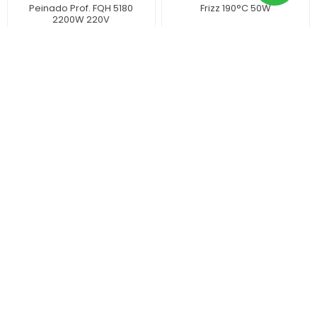
Peinado Prof. FQH 5180
Frizz 190°C 50W
2200W 220V
$ 3.839
$ 2.176
Planchita De Pelo Wmark
Planchita De Pelo Wmark
C20-HS041 Placa 15mm
C20-HS041 Placa 23mm
230°C 220V
230°C 220V
$ 3.360
$ 3.360