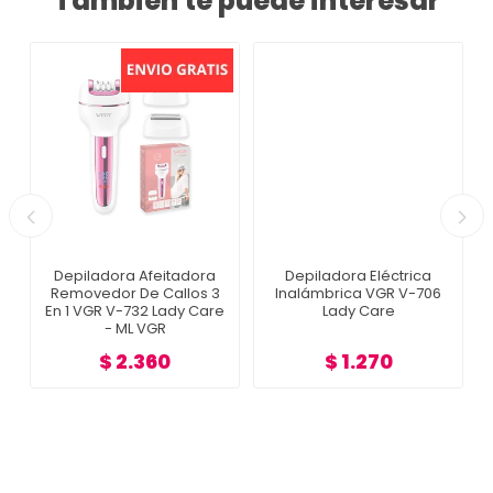
Tambien te puede interesar
Depiladora Afeitadora
Depiladora Eléctrica
Removedor De Callos 3
Inalámbrica VGR V-706
e
En 1 VGR V-732 Lady Care
Lady Care
- ML VGR
$ 2.360
$ 1.270