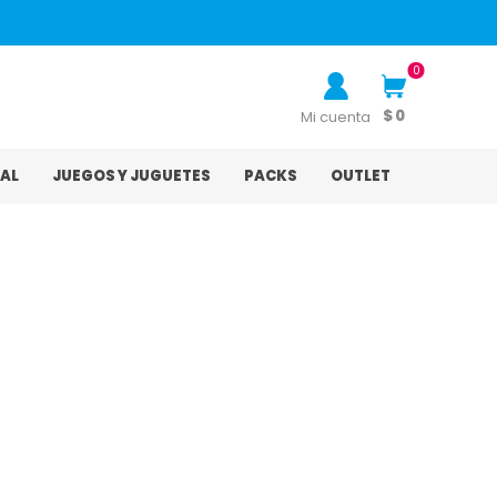
0
$ 0
Mi cuenta
AL
JUEGOS Y JUGUETES
PACKS
OUTLET