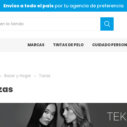
Envíos a todo el país
por tu agencia de preferencia
MARCAS
TINTAS DE PELO
CUIDADO PERSON
Bazar y Hogar
Tazas
zas