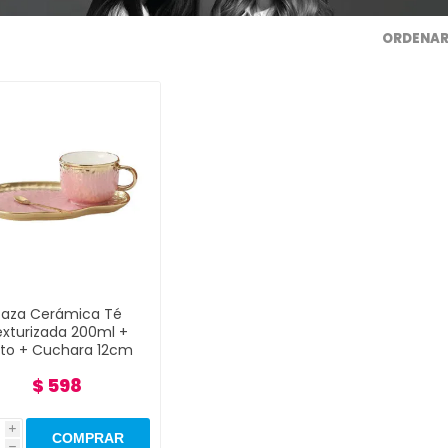
ORDENAR
aza Cerámica Té
exturizada 200ml +
ato + Cuchara 12cm
$ 598
i
h