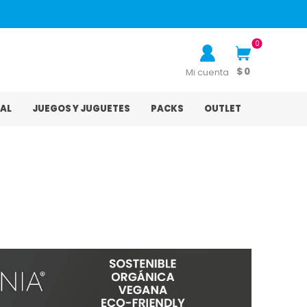
0
$ 0
Mi cuenta
AL
JUEGOS Y JUGUETES
PACKS
OUTLET