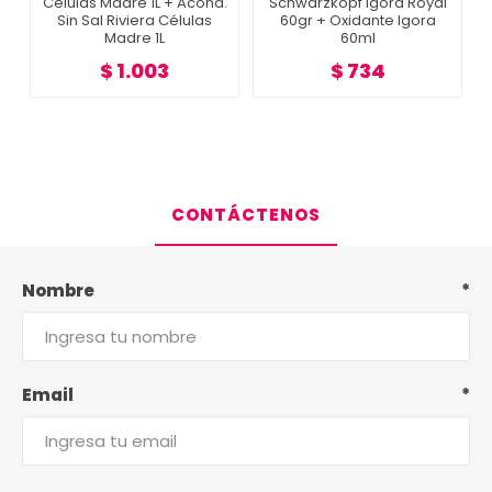
Células Madre 1L + Acond.
Schwarzkopf Igora Royal
r
Sin Sal Riviera Células
60gr + Oxidante Igora
Madre 1L
60ml
$ 1.003
$ 734
CONTÁCTENOS
Nombre
*
Email
*